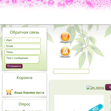
В
Ваша Корзина пуста