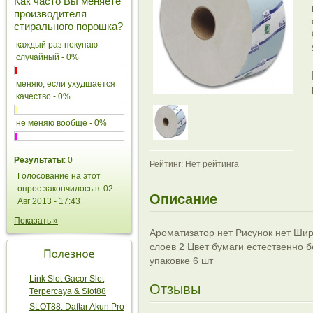
Как часто Вы меняете
производителя
стирального порошка?
каждый раз покупаю
случайный - 0%
меняю, если ухудшается
качество - 0%
не меняю вообще - 0%
Результаты
: 0
Рейтинг: Нет рейтинга
Голосование на этот
опрос закончилось в: 02
Описание
Авг 2013 - 17:43
Показать »
Ароматизатор нет Рисунок нет Ши
слоев 2 Цвет бумаги естественно б
упаковке 6 шт
Link Slot Gacor Slot
Отзывы
Terpercaya & Slot88
SLOT88: Daftar Akun Pro