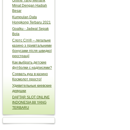
Online Yang Menarik
Minat Dengan Hadiah
Besar
Kumpulan Data
Hongkong Terbaru 2021
Goalku - Jadwal Sepak
Bola
Слотс Сіті® – легальне
казино з привітальними
бонусами після швидкої
реєстрації
Как выбрать детские
футболки с надписями?
Сорвать куш в казино
Космолот просто!
Удивительные киевские
девушки
DAFTAR SLOT ONLINE
INDONESIA 88 YANG
TERBARU