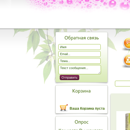
Ваша Корзина пуста