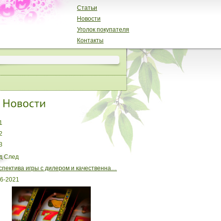
Статьи
Новости
Уголок покупателя
Контакты
1
2
3
д
След
спектива игры с дилером и качественна…
06-2021