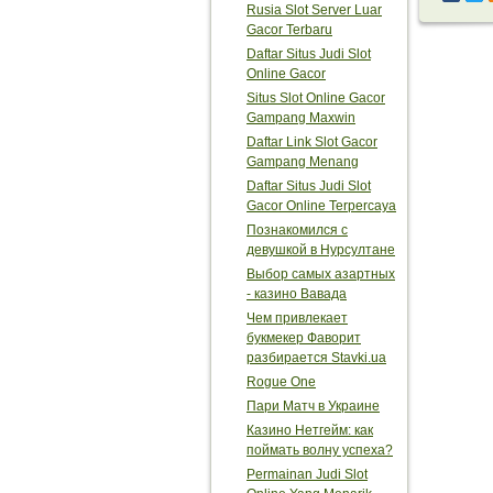
Rusia Slot Server Luar
Gacor Terbaru
Daftar Situs Judi Slot
Online Gacor
Situs Slot Online Gacor
Gampang Maxwin
Daftar Link Slot Gacor
Gampang Menang
Daftar Situs Judi Slot
Gacor Online Terpercaya
Познакомился с
девушкой в Нурсултане
Выбор самых азартных
- казино Вавада
Чем привлекает
букмекер Фаворит
разбирается Stavki.ua
Rogue One
Пари Матч в Украине
Казино Нетгейм: как
поймать волну успеха?
Permainan Judi Slot