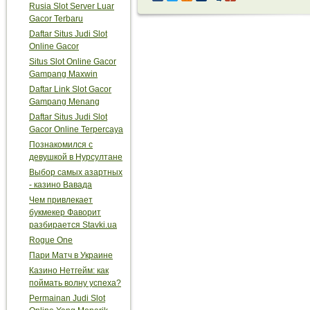
Rusia Slot Server Luar
Gacor Terbaru
Daftar Situs Judi Slot
Online Gacor
Situs Slot Online Gacor
Gampang Maxwin
Daftar Link Slot Gacor
Gampang Menang
Daftar Situs Judi Slot
Gacor Online Terpercaya
Познакомился с
девушкой в Нурсултане
Выбор самых азартных
- казино Вавада
Чем привлекает
букмекер Фаворит
разбирается Stavki.ua
Rogue One
Пари Матч в Украине
Казино Нетгейм: как
поймать волну успеха?
Permainan Judi Slot