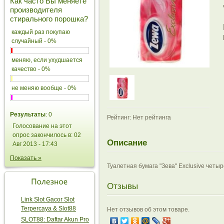
Как часто Вы меняете
производителя
стирального порошка?
каждый раз покупаю
случайный - 0%
меняю, если ухудшается
качество - 0%
не меняю вообще - 0%
Результаты
: 0
Рейтинг: Нет рейтинга
Голосование на этот
опрос закончилось в: 02
Описание
Авг 2013 - 17:43
Показать »
Туалетная бумага "Зева" Exclusive четы
Отзывы
Link Slot Gacor Slot
Terpercaya & Slot88
Нет отзывов об этом товаре.
SLOT88: Daftar Akun Pro