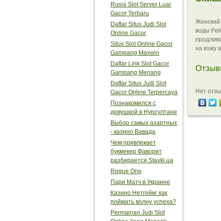
Rusia Slot Server Luar
Gacor Terbaru
Женский 
Daftar Situs Judi Slot
воды Fel
Online Gacor
продлива
Situs Slot Online Gacor
на кожу 
Gampang Maxwin
Daftar Link Slot Gacor
Отзыв
Gampang Menang
Daftar Situs Judi Slot
Нет отзы
Gacor Online Terpercaya
Познакомился с
девушкой в Нурсултане
Выбор самых азартных
- казино Вавада
Чем привлекает
букмекер Фаворит
разбирается Stavki.ua
Rogue One
Пари Матч в Украине
Казино Нетгейм: как
поймать волну успеха?
Permainan Judi Slot