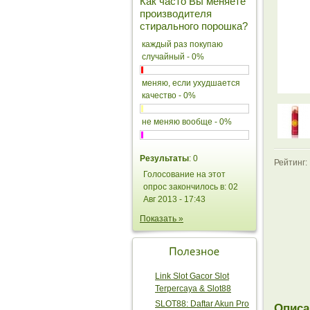
Как часто Вы меняете
производителя
стирального порошка?
каждый раз покупаю
случайный - 0%
меняю, если ухудшается
качество - 0%
не меняю вообще - 0%
Результаты
: 0
Рейтинг:
Голосование на этот
опрос закончилось в: 02
Авг 2013 - 17:43
Показать »
Link Slot Gacor Slot
Terpercaya & Slot88
SLOT88: Daftar Akun Pro
Описа