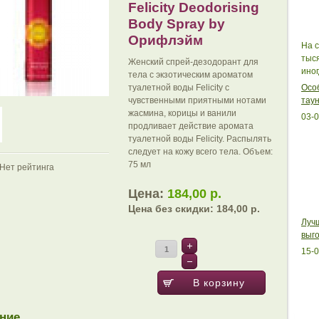
Felicity Deodorising
Body Spray by
Орифлэйм
На 
тыся
Женский спрей-дезодорант для
иног
тела с экзотическим ароматом
туалетной воды Felicity с
Осо
чувственными приятными нотами
тау
жасмина, корицы и ванили
03-
продливает действие аромата
туалетной воды Felicity. Распылять
следует на кожу всего тела. Объем:
75 мл
 Нет рейтинга
Цена:
184,00 р.
Цена без скидки:
184,00 р.
Луч
выг
15-
ние