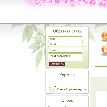
Ваша Корзина пуста