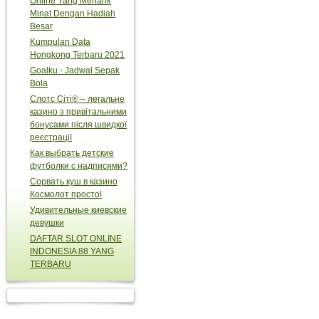
Online Yang Menarik
Minat Dengan Hadiah
Besar
Kumpulan Data
Hongkong Terbaru 2021
Goalku - Jadwal Sepak
Bola
Слотс Сіті® – легальне
казино з привітальними
бонусами після швидкої
реєстрації
Как выбрать детские
футболки с надписями?
Сорвать куш в казино
Космолот просто!
Удивительные киевские
девушки
DAFTAR SLOT ONLINE
INDONESIA 88 YANG
TERBARU