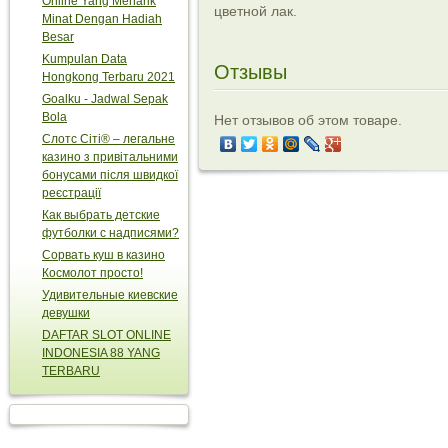
Online Yang Menarik
цветной лак.
Minat Dengan Hadiah
Besar
Kumpulan Data
Отзывы
Hongkong Terbaru 2021
Goalku - Jadwal Sepak
Bola
Нет отзывов об этом товаре.
Слотс Сіті® – легальне
казино з привітальними
бонусами після швидкої
реєстрації
Как выбрать детские
футболки с надписями?
Сорвать куш в казино
Космолот просто!
Удивительные киевские
девушки
DAFTAR SLOT ONLINE
INDONESIA 88 YANG
TERBARU