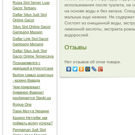
Rusia Slot Server Luar
использования после туалета, не 
Gacor Terbaru
на основе воды и без запаха. Спе
Daftar Situs Judi Slot
малыша еще нежнее. Не содержат 
Online Gacor
Состоят из очищенной воды, экстр
Situs Slot Online Gacor
лимонной кислоты, экстракта рома
Gampang Maxwin
водорослей.
Daftar Link Slot Gacor
Gampang Menang
Отзывы
Daftar Situs Judi Slot
Gacor Online Terpercaya
Нет отзывов об этом товаре.
Познакомился с
девушкой в Нурсултане
Выбор самых азартных
- казино Вавада
Чем привлекает
букмекер Фаворит
разбирается Stavki.ua
Rogue One
Пари Матч в Украине
Казино Нетгейм: как
поймать волну успеха?
Permainan Judi Slot