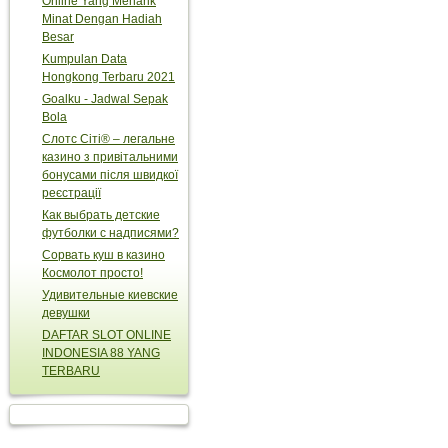
Online Yang Menarik
Minat Dengan Hadiah
Besar
Kumpulan Data
Hongkong Terbaru 2021
Goalku - Jadwal Sepak
Bola
Слотс Сіті® – легальне
казино з привітальними
бонусами після швидкої
реєстрації
Как выбрать детские
футболки с надписями?
Сорвать куш в казино
Космолот просто!
Удивительные киевские
девушки
DAFTAR SLOT ONLINE
INDONESIA 88 YANG
TERBARU