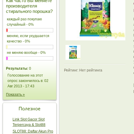
Как часто Вы меняете
производителя
стирального порошка?
каждый раз покупаю
случайный - 0%
меняю, если ухудшается
качество - 0%
не меняю вообще - 0%
Результаты
: 0
Рейтинг: Нет рейтинга
Голосование на этот
опрос закончилось в: 02
Авг 2013 - 17:43
Показать »
Link Slot Gacor Slot
Terpercaya & Slot88
SLOT88: Daftar Akun Pro