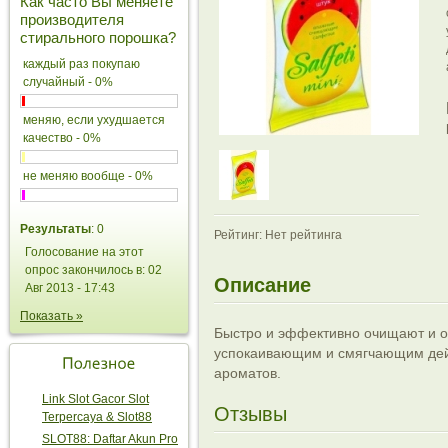
Как часто Вы меняете
производителя
стирального порошка?
каждый раз покупаю
случайный - 0%
меняю, если ухудшается
качество - 0%
не меняю вообще - 0%
Результаты
: 0
Рейтинг: Нет рейтинга
Голосование на этот
опрос закончилось в: 02
Описание
Авг 2013 - 17:43
Показать »
Быстро и эффективно очищают и о
успокаивающим и смягчающим дей
ароматов.
Link Slot Gacor Slot
Отзывы
Terpercaya & Slot88
SLOT88: Daftar Akun Pro