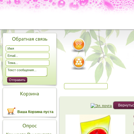
Вернутьс
Ваша Корзина пуста