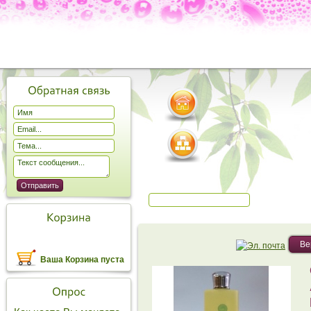
Ве
Ваша Корзина пуста