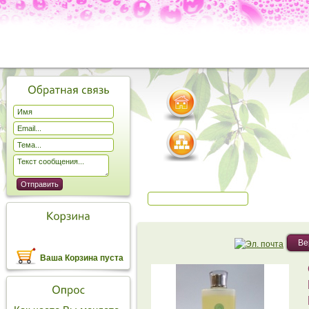
Ве
Ваша Корзина пуста