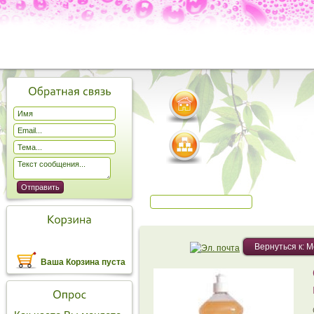
Вернуться к: 
Ваша Корзина пуста