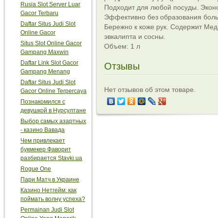
Rusia Slot Server Luar
Подходит для любой посуды. Экон
Gacor Terbaru
Эффективно без образования боль
Daftar Situs Judi Slot
Бережно к коже рук. Содержит Ме
Online Gacor
эвкалипта и сосны.
Situs Slot Online Gacor
Объем: 1 л
Gampang Maxwin
Daftar Link Slot Gacor
Отзывы
Gampang Menang
Daftar Situs Judi Slot
Нет отзывов об этом товаре.
Gacor Online Terpercaya
Познакомился с
девушкой в Нурсултане
Выбор самых азартных
- казино Вавада
Чем привлекает
букмекер Фаворит
разбирается Stavki.ua
Rogue One
Пари Матч в Украине
Казино Нетгейм: как
поймать волну успеха?
Permainan Judi Slot