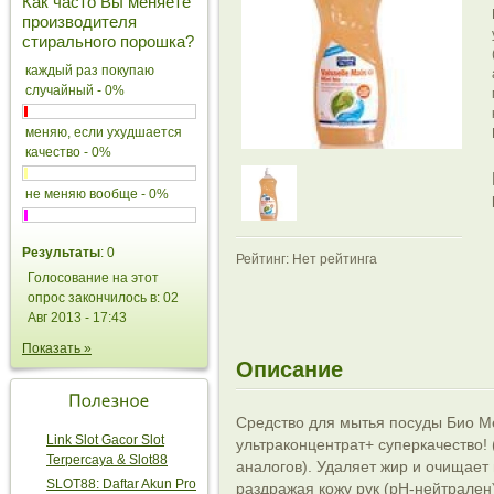
Как часто Вы меняете
производителя
стирального порошка?
каждый раз покупаю
случайный - 0%
меняю, если ухудшается
качество - 0%
не меняю вообще - 0%
Результаты
: 0
Рейтинг: Нет рейтинга
Голосование на этот
опрос закончилось в: 02
Авг 2013 - 17:43
Показать »
Описание
Средство для мытья посуды Био М
Link Slot Gacor Slot
ультраконцентрат+ суперкачество
Terpercaya & Slot88
аналогов). Удаляет жир и очищает 
SLOT88: Daftar Akun Pro
раздражая кожу рук (pH-нейтрален