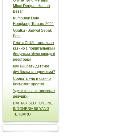
Online Yang Menarik
Minat Dengan Hadiah
Besar
Kumpulan Data
Hongkong Terbaru 2021
Goalku - Jadwal Sepak
Bola
Слотс Сіті® – легальне
казино з привітальними
бонусами після швидкої
реєстрації
Как выбрать детские
футболки с надписями?
Сорвать куш в казино
Космолот просто!
Удивительные киевские
девушки
DAFTAR SLOT ONLINE
INDONESIA 88 YANG
TERBARU