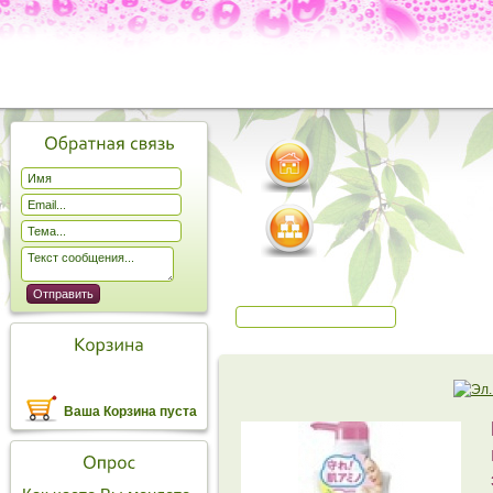
Ваша Корзина пуста