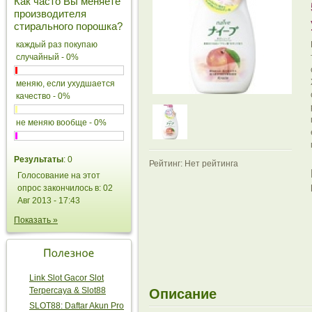
Как часто Вы меняете
производителя
стирального порошка?
каждый раз покупаю
случайный - 0%
меняю, если ухудшается
качество - 0%
не меняю вообще - 0%
Результаты
: 0
Рейтинг: Нет рейтинга
Голосование на этот
опрос закончилось в: 02
Авг 2013 - 17:43
Показать »
Link Slot Gacor Slot
Terpercaya & Slot88
Описание
SLOT88: Daftar Akun Pro