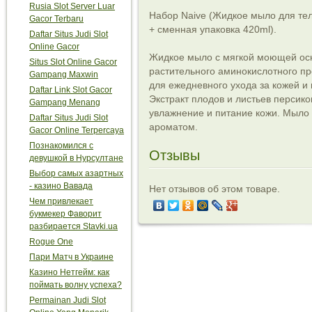
Rusia Slot Server Luar
Набор Naive (Жидкое мыло для тел
Gacor Terbaru
+ сменная упаковка 420ml).
Daftar Situs Judi Slot
Online Gacor
Жидкое мыло с мягкой моющей ос
Situs Slot Online Gacor
растительного аминокислотного п
Gampang Maxwin
для ежедневного ухода за кожей и 
Daftar Link Slot Gacor
Экстракт плодов и листьев персик
Gampang Menang
увлажнение и питание кожи. Мыло
Daftar Situs Judi Slot
ароматом.
Gacor Online Terpercaya
Познакомился с
Отзывы
девушкой в Нурсултане
Выбор самых азартных
- казино Вавада
Нет отзывов об этом товаре.
Чем привлекает
букмекер Фаворит
разбирается Stavki.ua
Rogue One
Пари Матч в Украине
Казино Нетгейм: как
поймать волну успеха?
Permainan Judi Slot