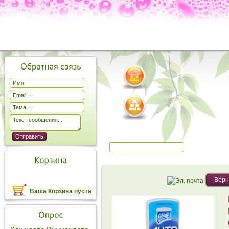
Верн
Ваша Корзина пуста