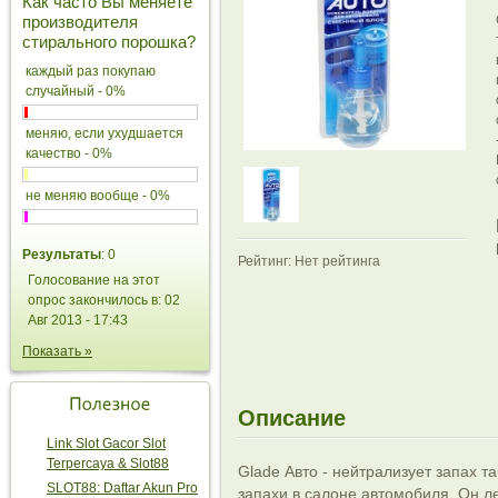
Как часто Вы меняете
производителя
стирального порошка?
каждый раз покупаю
случайный - 0%
меняю, если ухудшается
качество - 0%
не меняю вообще - 0%
Результаты
: 0
Рейтинг: Нет рейтинга
Голосование на этот
опрос закончилось в: 02
Авг 2013 - 17:43
Показать »
Описание
Link Slot Gacor Slot
Terpercaya & Slot88
Glade Авто - нейтрализует запах т
SLOT88: Daftar Akun Pro
запахи в салоне автомобиля. Он л