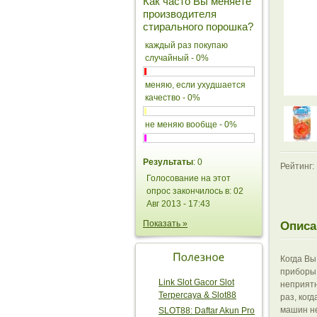
Как часто Вы меняете
производителя
стирального порошка?
каждый раз покупаю
случайный - 0%
меняю, если ухудшается
качество - 0%
не меняю вообще - 0%
Результаты
: 0
Рейтинг:
Голосование на этот
опрос закончилось в: 02
Авг 2013 - 17:43
Показать »
Описа
Когда Вы
приборы,
Link Slot Gacor Slot
неприятн
Terpercaya & Slot88
раз, ког
машин н
SLOT88: Daftar Akun Pro