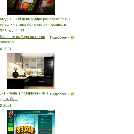
сегодняшний день в мире работают сотни
ч, если не миллионы онлайн казино, и
да трудно пон...
бенности выбора «своего»
Подробнее »
нхауса: п…
06-2021
шие игровые предложения и
Подробнее »
одные бо…
02-2021