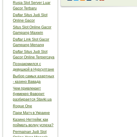
Rusia Slot Server Luar
Gacor Terbaru
Daftar Situs Judi Slot
Online Gacor
Situs Slot Online Gacor
Gampang Maxwin
Daftar Link Slot Gacor
Gampang Menang
Daftar Situs Judi Slot
Gacor Online Terpercaya
Познакомился с
девушкой в Нурсултане
Выбор самых азартных
- казино Вавада
Чем привлекает
букмекер Фаворит
разбирается Stavki.ua
Rogue One
Пари Матч в Украине
Казино Нетгейм: как
поймать волну успеха?
Permainan Judi Slot