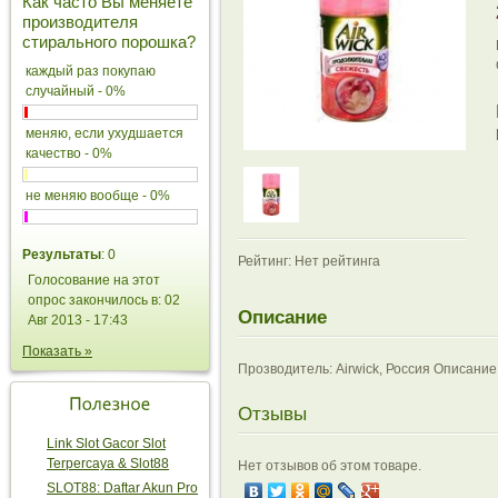
Как часто Вы меняете
производителя
стирального порошка?
каждый раз покупаю
случайный - 0%
меняю, если ухудшается
качество - 0%
не меняю вообще - 0%
Результаты
: 0
Рейтинг: Нет рейтинга
Голосование на этот
опрос закончилось в: 02
Описание
Авг 2013 - 17:43
Показать »
Прозводитель: Airwick, Россия Описание
Отзывы
Link Slot Gacor Slot
Terpercaya & Slot88
Нет отзывов об этом товаре.
SLOT88: Daftar Akun Pro