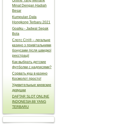
Online Yang Menarik
Minat Dengan Hadiah
Besar
Kumpulan Data
Hongkong Terbaru 2021
Goalku - Jadwal Sepak
Bola
Слотс Сіті® – легальне
казино з привітальними
бонусами після швидкої
реєстрації
Как выбрать детские
футболки с надписями?
Сорвать куш в казино
Космолот просто!
Удивительные киевские
девушки
DAFTAR SLOT ONLINE
INDONESIA 88 YANG
TERBARU