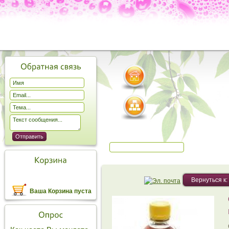
Вернуться к:
Ваша Корзина пуста