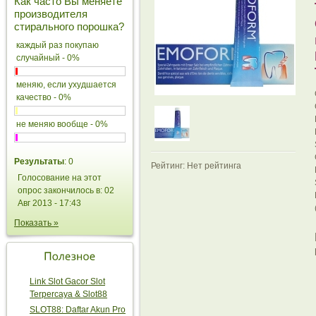
Как часто Вы меняете
производителя
стирального порошка?
каждый раз покупаю
случайный - 0%
меняю, если ухудшается
качество - 0%
не меняю вообще - 0%
Результаты
: 0
Рейтинг: Нет рейтинга
Голосование на этот
опрос закончилось в: 02
Авг 2013 - 17:43
Показать »
Link Slot Gacor Slot
Terpercaya & Slot88
SLOT88: Daftar Akun Pro