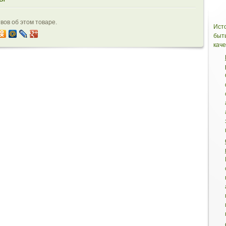
вов об этом товаре.
Ист
быть
каче