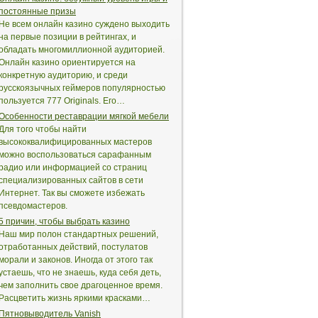
постоянные призы
Не всем онлайн казино суждено выходить
на первые позиции в рейтингах, и
обладать многомиллионной аудиторией.
Онлайн казино ориентируется на
конкретную аудиторию, и среди
русскоязычных геймеров популярностью
пользуется 777 Originals. Его…
Особенности реставрации мягкой мебели
Для того чтобы найти
высококвалифицированных мастеров
можно воспользоваться сарафанным
радио или информацией со страниц
специализированных сайтов в сети
Интернет. Так вы сможете избежать
псевдомастеров.
5 причин, чтобы выбрать казино
Наш мир полон стандартных решений,
отработанных действий, постулатов
морали и законов. Иногда от этого так
устаешь, что не знаешь, куда себя деть,
чем заполнить свое драгоценное время.
Расцветить жизнь яркими красками…
Пятновыводитель Vanish