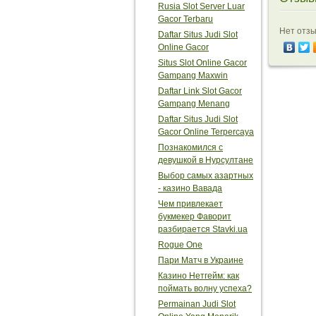
Rusia Slot Server Luar
Gacor Terbaru
Нет отзы
Daftar Situs Judi Slot
Online Gacor
Situs Slot Online Gacor
Gampang Maxwin
Daftar Link Slot Gacor
Gampang Menang
Daftar Situs Judi Slot
Gacor Online Terpercaya
Познакомился с
девушкой в Нурсултане
Выбор самых азартных
- казино Вавада
Чем привлекает
букмекер Фаворит
разбирается Stavki.ua
Rogue One
Пари Матч в Украине
Казино Нетгейм: как
поймать волну успеха?
Permainan Judi Slot