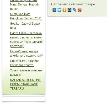
Online Yang Menarik
Нет отзывов об этом товаре.
Minat Dengan Hadiah
Besar
Kumpulan Data
Hongkong Terbaru 2021
Goalku - Jadwal Sepak
Bola
Слотс Сіті® – легальне
казино з привітальними
бонусами після швидкої
реєстрації
Как выбрать детские
футболки с надписями?
Сорвать куш в казино
Космолот просто!
Удивительные киевские
девушки
DAFTAR SLOT ONLINE
INDONESIA 88 YANG
TERBARU