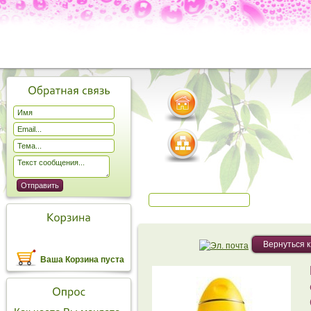
Вернуться 
Ваша Корзина пуста