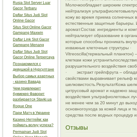
Rusia Slot Server Luar
Молочкообладает широким спектр
Gacor Terbaru
нейтрализуя ультрафиолетовыелучи
Daftar Situs Judi Slot
кожу во время приема солнечных 
Online Gacor
естественные защитные барьеры. 
Situs Slot Online Gacor
аромат.Состав: ингредиенты и к
Gampang Maxwin
нейтрализует образование в орга
Daftar Link Slot Gacor
которые способны проникать внутр
Gampang Menang
ихважные клеточные структуры 
Daftar Situs Judi Slot
Vitreoscilla(термальный планктон) 
Gacor Online Terpercaya
клеткам кожи устранитьпоследстви
Познакомился с
разрушительного воздействия св
девушкой в Нурсултане
· экстракт грейпфрута – облад
Выбор самых азартных
свойствами выравнивает рельеф к
- казино Вавада
шелковистость.РезультатКожа шелк
Чем привлекает
цитрусовый аромат и надежно за
букмекер Фаворит
воздействия ультрафиолетовых л
разбирается Stavki.ua
не менее чем за 20 минут до выхо
Rogue One
основногоухода за кожей лица и т
Пари Матч в Украине
средства после водных процедур и
Казино Нетгейм: как
поймать волну успеха?
Отзывы
Permainan Judi Slot