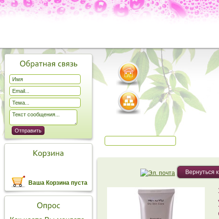
Вернуться 
Ваша Корзина пуста