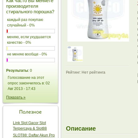
Как часто Вы меняете
производителя
стирального порошка?
каждый раз покупаю
случайный - 0%
меняю, если ухудшается
качество - 0%
не меняю вообще - 0%
Результаты
: 0
Рейтинг: Нет рейтинга
Голосование на этот
опрос закончилось в: 02
Авг 2013 - 17:43
Показать »
Link Slot Gacor Slot
Описание
Terpercaya & Slot88
SLOT88: Daftar Akun Pro