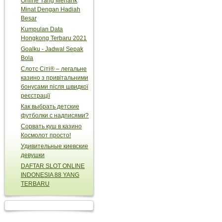
Online Yang Menarik
Minat Dengan Hadiah
Besar
Kumpulan Data
Hongkong Terbaru 2021
Goalku - Jadwal Sepak
Bola
Слотс Сіті® – легальне
казино з привітальними
бонусами після швидкої
реєстрації
Как выбрать детские
футболки с надписями?
Сорвать куш в казино
Космолот просто!
Удивительные киевские
девушки
DAFTAR SLOT ONLINE
INDONESIA 88 YANG
TERBARU