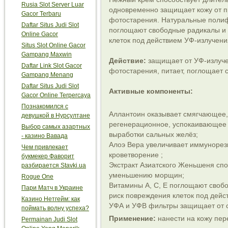
Rusia Slot Server Luar
одновременно защищает кожу от 
Gacor Terbaru
фотостарения. Натуральные поли
Daftar Situs Judi Slot
поглощают свободные радикалы и
Online Gacor
клеток под действием УФ-излучени
Situs Slot Online Gacor
Gampang Maxwin
Действие:
защищает от УФ-излуч
Daftar Link Slot Gacor
фотостарения, питает, поглощает 
Gampang Menang
Daftar Situs Judi Slot
Активные компоненты:
Gacor Online Terpercaya
Познакомился с
Аллантоин оказывает смягчающее
девушкой в Нурсултане
регенерационное, успокаивающее 
Выбор самых азартных
выработки сальных желёз;
- казино Вавада
Алоэ Вера увеличивает иммунорези
Чем привлекает
кроветворение ;
букмекер Фаворит
Экстракт Азиатского Женьшеня спо
разбирается Stavki.ua
уменьшению морщин;
Rogue One
Витамины A, C, E поглощают своб
Пари Матч в Украине
риск повреждения клеток под дейс
Казино Нетгейм: как
УФА и УФВ фильтры защищает от 
поймать волну успеха?
Применение:
нанести на кожу пер
Permainan Judi Slot