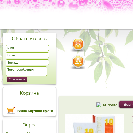
Верну
Ваша Корзина пуста