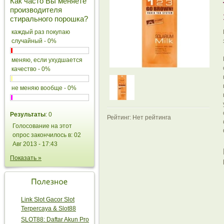
Как часто Вы меняете
производителя
стирального порошка?
каждый раз покупаю
случайный - 0%
меняю, если ухудшается
качество - 0%
не меняю вообще - 0%
Результаты
: 0
Рейтинг: Нет рейтинга
Голосование на этот
опрос закончилось в: 02
Авг 2013 - 17:43
Показать »
Link Slot Gacor Slot
Terpercaya & Slot88
SLOT88: Daftar Akun Pro