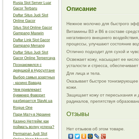
Rusia Slot Server Luar
Описание
Gacor Terbaru
Daftar Situs Judi Slot
Online Gacor
Нежное молочко для быстрого эффе
Situs Slot Online Gacor
Витамины B3 и B6 в составе средс
Gampang Maxwin
негативного внешнего воздействия
Daftar Link Slot Gacor
процессы, улучшают состояние во
Gampang Menang
Отлично подходит для сухой и чувс
Daftar Situs Judi Slot
Gacor Online Terpercaya
Освежает кожу, насыщает ее кисл
Познакомился с
усталости и стресса, обеспечивает
девушкой в Нурсултане
Для лица и тела.
Выбор самых азартных
Оказывает быстрое тонизирующее 
- казино Вавада
кожи.
Чем привлекает
Защищает кожу от пересыхания и 
букмекер Фаворит
разбирается Stavki.ua
радикалов, препятствуя образова
Rogue One
Отзывы
Пари Матч в Украине
Казино Нетгейм: как
поймать волну успеха?
Нет отзывов об этом товаре.
Permainan Judi Slot