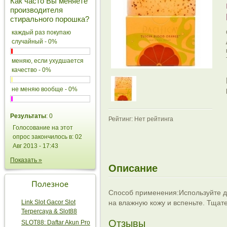
Как часто Вы меняете
производителя
стирального порошка?
каждый раз покупаю
случайный - 0%
меняю, если ухудшается
качество - 0%
не меняю вообще - 0%
Результаты
: 0
Рейтинг: Нет рейтинга
Голосование на этот
опрос закончилось в: 02
Авг 2013 - 17:43
Показать »
Описание
Способ применения:Используйте дл
Link Slot Gacor Slot
на влажную кожу и вспеньте. Тщат
Terpercaya & Slot88
Отзывы
SLOT88: Daftar Akun Pro