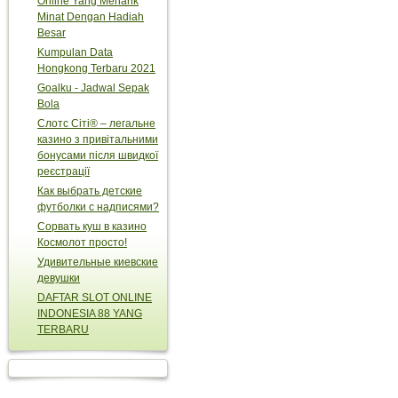
Online Yang Menarik
Minat Dengan Hadiah
Besar
Kumpulan Data
Hongkong Terbaru 2021
Goalku - Jadwal Sepak
Bola
Слотс Сіті® – легальне
казино з привітальними
бонусами після швидкої
реєстрації
Как выбрать детские
футболки с надписями?
Сорвать куш в казино
Космолот просто!
Удивительные киевские
девушки
DAFTAR SLOT ONLINE
INDONESIA 88 YANG
TERBARU