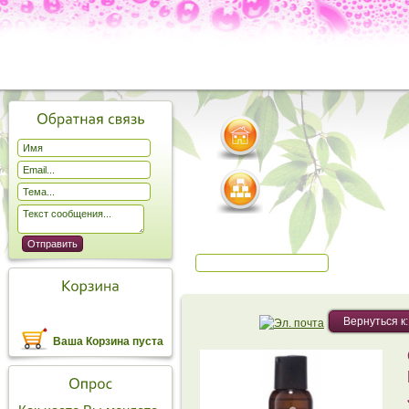
Вернуться к
Ваша Корзина пуста