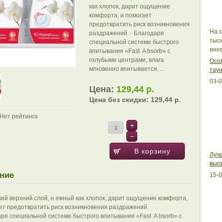
как хлопок, дарит ощущение
комфорта, и помогает
предотвратить риск возникновения
На 
раздражений. · Благодаря
тыся
специальной системе быстрого
иног
впитывания «Fast A bsorb» с
голубыми центрами, влага
Осо
мгновенно впитывается, ...
тау
03-
Цена:
129,44 р.
Цена без скидки:
129,44 р.
 Нет рейтинга
Луч
выг
ние
15-
 верхний слой, н ежный как хлопок, дарит ощущение комфорта,
ет предотвратить риск возникновения раздражений.
аря специальной системе быстрого впитывания «Fast A bsorb» с