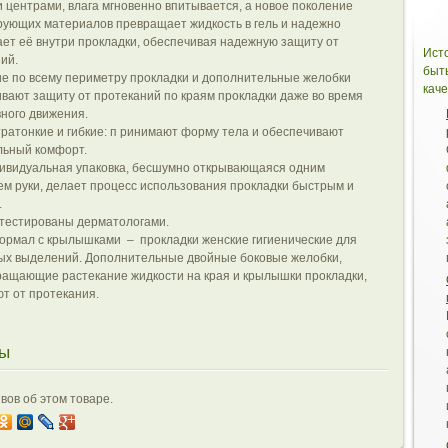
 центрами, влага мгновенно впитывается, а новое поколение
ующих материалов превращает жидкость в гель и надежно
ет её внутри прокладки, обеспечивая надежную защиту от
Ист
ий.
быть
ие по всему периметру прокладки и дополнительные желобки
каче
вают защиту от протеканий по краям прокладки даже во время
ного движения.
тонкие и гибкие: п ринимают форму тела и обеспечивают
льный комфорт.
идуальная упаковка, бесшумно открывающаяся одним
м руки, делает процесс использования прокладки быстрым и
.
стированы дерматологами.
ормал с крылышками – прокладки женские гигиенические для
ых выделений. Дополнительные двойные боковые желобки,
ащающие растекание жидкости на края и крылышки прокладки,
т от протекания.
ы
вов об этом товаре.