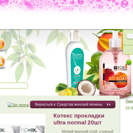
Пре
Пер
Вернуться к: Средства женской гигиены
22-
Котекс прокладки
ultra normal 20шт
· Мягкий верхний слой, н ежный