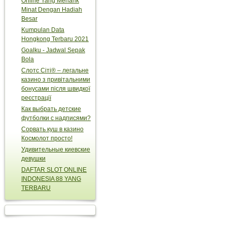
Online Yang Menarik
Minat Dengan Hadiah
Besar
Kumpulan Data
Hongkong Terbaru 2021
Goalku - Jadwal Sepak
Bola
Слотс Сіті® – легальне
казино з привітальними
бонусами після швидкої
реєстрації
Как выбрать детские
футболки с надписями?
Сорвать куш в казино
Космолот просто!
Удивительные киевские
девушки
DAFTAR SLOT ONLINE
INDONESIA 88 YANG
TERBARU