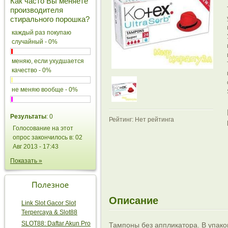
Как часто Вы меняете
производителя
стирального порошка?
каждый раз покупаю
случайный - 0%
меняю, если ухудшается
качество - 0%
не меняю вообще - 0%
Результаты
: 0
Рейтинг: Нет рейтинга
Голосование на этот
опрос закончилось в: 02
Авг 2013 - 17:43
Показать »
Описание
Link Slot Gacor Slot
Terpercaya & Slot88
SLOT88: Daftar Akun Pro
Тампоны без аппликатора. В упако