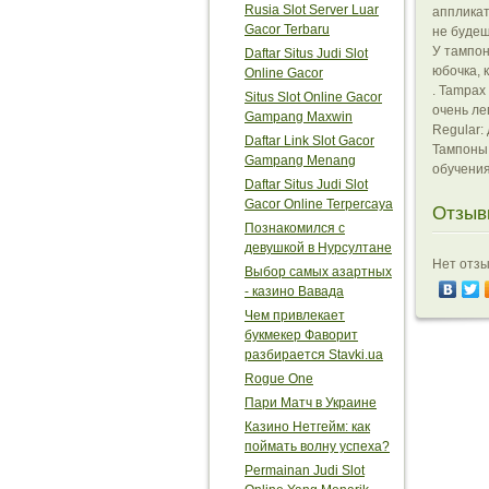
Rusia Slot Server Luar
аппликат
Gacor Terbaru
не будеш
У тампон
Daftar Situs Judi Slot
юбочка, 
Online Gacor
. Tampax
Situs Slot Online Gacor
очень ле
Gampang Maxwin
Regular:
Daftar Link Slot Gacor
Тампоны 
Gampang Menang
обучения
Daftar Situs Judi Slot
Gacor Online Terpercaya
Отзыв
Познакомился с
девушкой в Нурсултане
Нет отзы
Выбор самых азартных
- казино Вавада
Чем привлекает
букмекер Фаворит
разбирается Stavki.ua
Rogue One
Пари Матч в Украине
Казино Нетгейм: как
поймать волну успеха?
Permainan Judi Slot