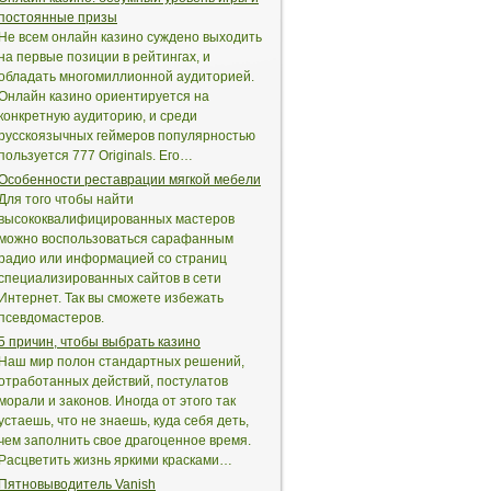
постоянные призы
Не всем онлайн казино суждено выходить
на первые позиции в рейтингах, и
обладать многомиллионной аудиторией.
Онлайн казино ориентируется на
конкретную аудиторию, и среди
русскоязычных геймеров популярностью
пользуется 777 Originals. Его…
Особенности реставрации мягкой мебели
Для того чтобы найти
высококвалифицированных мастеров
можно воспользоваться сарафанным
радио или информацией со страниц
специализированных сайтов в сети
Интернет. Так вы сможете избежать
псевдомастеров.
5 причин, чтобы выбрать казино
Наш мир полон стандартных решений,
отработанных действий, постулатов
морали и законов. Иногда от этого так
устаешь, что не знаешь, куда себя деть,
чем заполнить свое драгоценное время.
Расцветить жизнь яркими красками…
Пятновыводитель Vanish