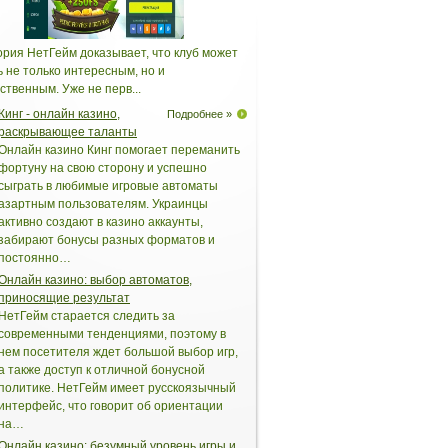
ория НетГейм доказывает, что клуб может
 не только интересным, но и
ственным. Уже не перв...
Кинг - онлайн казино,
Подробнее »
раскрывающее таланты
Онлайн казино Кинг помогает переманить
фортуну на свою сторону и успешно
сыграть в любимые игровые автоматы
азартным пользователям. Украинцы
активно создают в казино аккаунты,
забирают бонусы разных форматов и
постоянно…
Онлайн казино: выбор автоматов,
приносящие результат
НетГейм старается следить за
современными тенденциями, поэтому в
нем посетителя ждет большой выбор игр,
а также доступ к отличной бонусной
политике. НетГейм имеет русскоязычный
интерфейс, что говорит об ориентации
на…
Онлайн казино: безумный уровень игры и