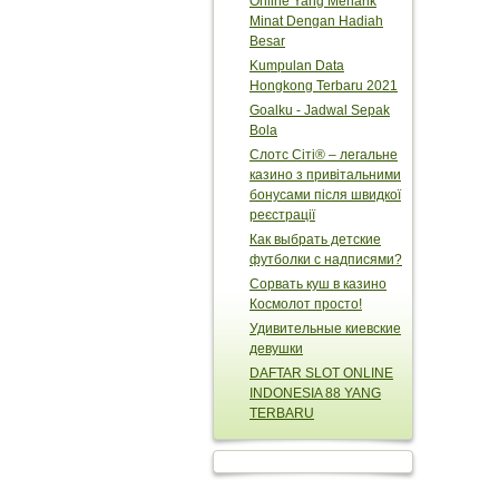
Online Yang Menarik
Minat Dengan Hadiah
Besar
Kumpulan Data
Hongkong Terbaru 2021
Goalku - Jadwal Sepak
Bola
Слотс Сіті® – легальне
казино з привітальними
бонусами після швидкої
реєстрації
Как выбрать детские
футболки с надписями?
Сорвать куш в казино
Космолот просто!
Удивительные киевские
девушки
DAFTAR SLOT ONLINE
INDONESIA 88 YANG
TERBARU