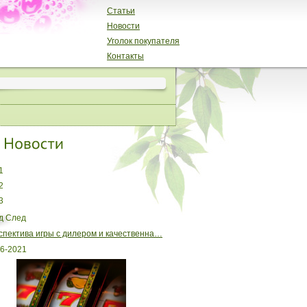
Статьи
Новости
Уголок покупателя
Контакты
1
2
3
д
След
спектива игры с дилером и качественна…
06-2021