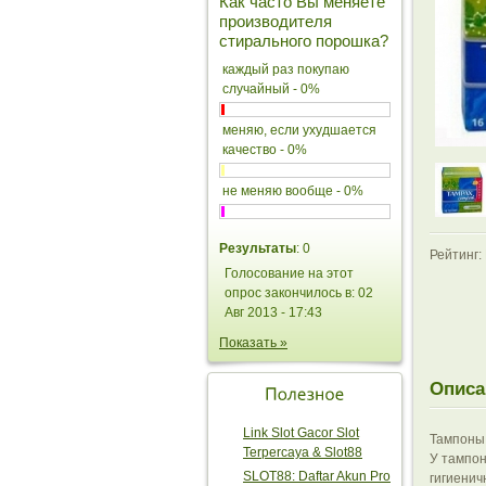
Как часто Вы меняете
производителя
стирального порошка?
каждый раз покупаю
случайный - 0%
меняю, если ухудшается
качество - 0%
не меняю вообще - 0%
Результаты
: 0
Рейтинг:
Голосование на этот
опрос закончилось в: 02
Авг 2013 - 17:43
Показать »
Описа
Link Slot Gacor Slot
Тампоны 
Terpercaya & Slot88
У тампон
SLOT88: Daftar Akun Pro
гигиенич