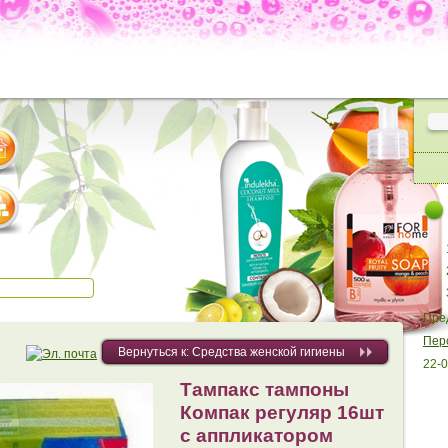
Пре
Пер
Вернуться к: Средства женской гигиены
22-
Тампакс тампоны
Компак регуляр 16шт
с аппликатором