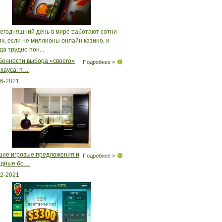
сегодняшний день в мире работают сотни
ч, если не миллионы онлайн казино, и
да трудно пон...
бенности выбора «своего»
Подробнее »
нхауса: п…
06-2021
шие игровые предложения и
Подробнее »
одные бо…
02-2021