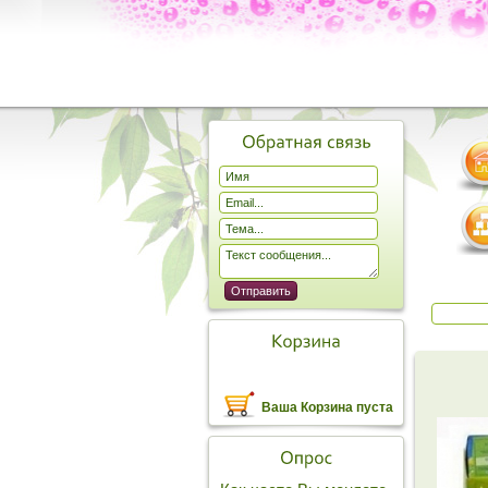
Ваша Корзина пуста