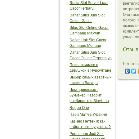
Rusia Slot Server Luar
вентилир
Gacor Terbaru
потреска
Они такж
Daftar Situs Judi Slot
молоко. 
Online Gacor
позволяе
Situs Slot Online Gacor
комплект
Gampang Maxwin
ультрамя
Daftar Link Slot Gacor
Gampang Menang
Отзыв
Daftar Situs Judi Slot
Gacor Online Terpercaya
Нет отзы
Познакомился с
девушкой в Нурсултане
Выбор самых азартных
- казино Вавада
Чем привлекает
букмекер Фаворит
разбирается Stavki.ua
Rogue One
Пари Матч в Украине
Казино Нетгейм: как
поймать волну успеха?
Permainan Judi Slot