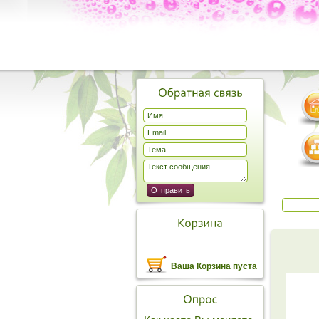
Ваша Корзина пуста