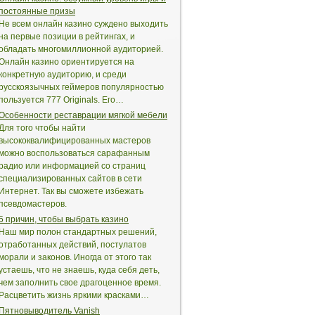
постоянные призы
Не всем онлайн казино суждено выходить
на первые позиции в рейтингах, и
обладать многомиллионной аудиторией.
Онлайн казино ориентируется на
конкретную аудиторию, и среди
русскоязычных геймеров популярностью
пользуется 777 Originals. Его…
Особенности реставрации мягкой мебели
Для того чтобы найти
высококвалифицированных мастеров
можно воспользоваться сарафанным
радио или информацией со страниц
специализированных сайтов в сети
Интернет. Так вы сможете избежать
псевдомастеров.
5 причин, чтобы выбрать казино
Наш мир полон стандартных решений,
отработанных действий, постулатов
морали и законов. Иногда от этого так
устаешь, что не знаешь, куда себя деть,
чем заполнить свое драгоценное время.
Расцветить жизнь яркими красками…
Пятновыводитель Vanish