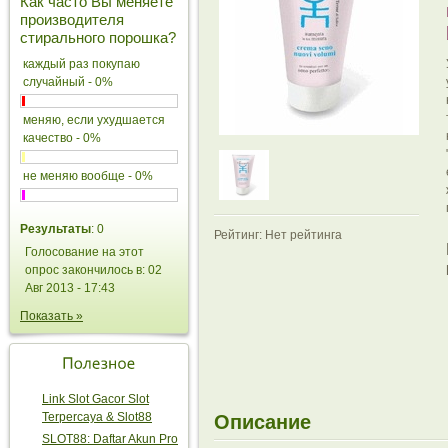
Как часто Вы меняете
производителя
стирального порошка?
каждый раз покупаю
случайный - 0%
меняю, если ухудшается
качество - 0%
не меняю вообще - 0%
Результаты
: 0
Рейтинг: Нет рейтинга
Голосование на этот
опрос закончилось в: 02
Авг 2013 - 17:43
Показать »
Link Slot Gacor Slot
Terpercaya & Slot88
Описание
SLOT88: Daftar Akun Pro