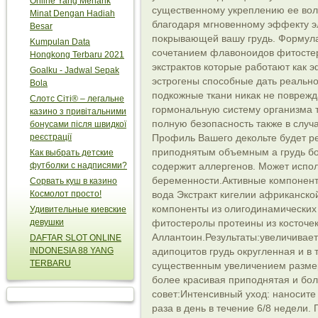
Online Yang Menarik
существенному укреплению ее вол
Minat Dengan Hadiah
благодаря мгновенному эффекту э
Besar
покрывающей вашу грудь. Формул
Kumpulan Data
сочетанием флавоноидов фитостер
Hongkong Terbaru 2021
экстрактов которые работают как 
Goalku - Jadwal Sepak
эстрогены способные дать реальн
Bola
подкожные ткани никак не поврежд
Слотс Сіті® – легальне
гормональную систему организма 
казино з привітальними
полную безопасность также в случ
бонусами після швидкої
реєстрації
Профиль Вашего декольте будет ре
приподнятым объемным а грудь бо
Как выбрать детские
футболки с надписями?
содержит аллергенов. Может испол
беременности.Активные компонент
Сорвать куш в казино
Космолот просто!
вода Экстракт кигелии африканско
компоненты из олигодинамических
Удивительные киевские
девушки
фитостеролы протеины из косточе
Аллантоин.Результаты:увеличивает
DAFTAR SLOT ONLINE
INDONESIA 88 YANG
адипоцитов грудь округленная и в
TERBARU
существенным увеличением размер
более красивая приподнятая и бо
совет:Интенсивный уход: наносит
раза в день в течение 6/8 недели