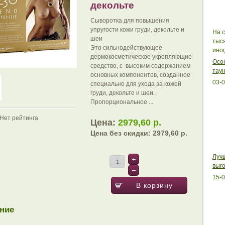
декольте
Сыворотка для повышения
упругости кожи груди, декольте и
На 
шеи
тыся
Это сильнодействующее
иног
дермокосметическое укрепляющие
Осо
средство, с высоким содержанием
тау
основных компонентов, созданное
03-
специально для ухода за кожей
груди, декольте и шеи.
Пропорциональное ...
 Нет рейтинга
Цена:
2979,60 р.
Цена без скидки:
2979,60 р.
Луч
выг
15-
ние