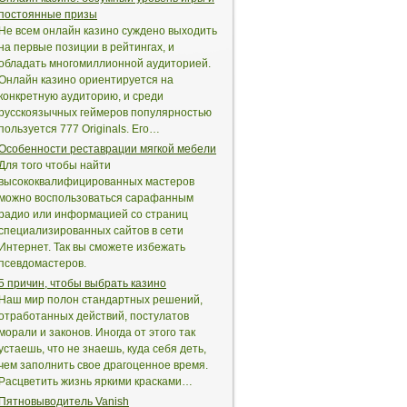
постоянные призы
Не всем онлайн казино суждено выходить
на первые позиции в рейтингах, и
обладать многомиллионной аудиторией.
Онлайн казино ориентируется на
конкретную аудиторию, и среди
русскоязычных геймеров популярностью
пользуется 777 Originals. Его…
Особенности реставрации мягкой мебели
Для того чтобы найти
высококвалифицированных мастеров
можно воспользоваться сарафанным
радио или информацией со страниц
специализированных сайтов в сети
Интернет. Так вы сможете избежать
псевдомастеров.
5 причин, чтобы выбрать казино
Наш мир полон стандартных решений,
отработанных действий, постулатов
морали и законов. Иногда от этого так
устаешь, что не знаешь, куда себя деть,
чем заполнить свое драгоценное время.
Расцветить жизнь яркими красками…
Пятновыводитель Vanish