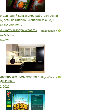
сегодняшний день в мире работают сотни
ч, если не миллионы онлайн казино, и
да трудно пон...
бенности выбора «своего»
Подробнее »
нхауса: п…
06-2021
шие игровые предложения и
Подробнее »
одные бо…
02-2021