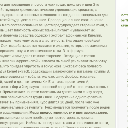
а для повышения упругости кожи груди, декольте и шеи Это
йствующее дермокосметическое укрепляющие средство, с
содержанием основных компонентов, созданное специально для
Ист
 кожей груди, декольте и шеи. Пропорциональное соотношение
быть
 в его состав основных веществ предупреждает старение кожи, а
каче
овышает плотность кожных тканей, питает и увлажняет их.
 формула средства содержит экстракт африканской Кигелии,
придает коже упругость и эластичность. Благодаря новейшей
Сои, вырабатывается коллаген и эластин, которые не заменимы
ержания тонуса и эластичности кожи. Эта формула
ждает и замедляет кожное старение. Входящие в состав
ы Кигелии африканской и Квилахи мыльной усиливают выработку
а, что придает упругость и тонус коже. Экстракт овса полевого
ativa kernel extract), содержащий аминокислоты витамины группы В,
ные вещества – кобальт, железо, цинк, фосфор, марганец,
, калий и др., - витамины К и Е, а также провитамин А,
менты бор и йод, служат основной защитой от различных кожных
в.
Применение:
нанести массажными движениями снизу вверх,
ляя равномерно от груди к шее. Содержание одного флакона
твует 1-2 применениям. Курс длится 20 дней, после чего уже
значительные результаты. Рекомендуется применять после родов
го вскармливания.
Меры предосторожности и противопоказания:
ервым применением необходимо протестировать крем на
ескую реакцию. Избегать попадания в глаза и на слизистые части,