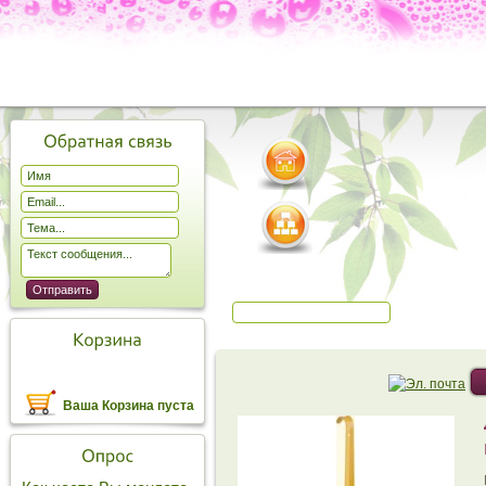
Ваша Корзина пуста