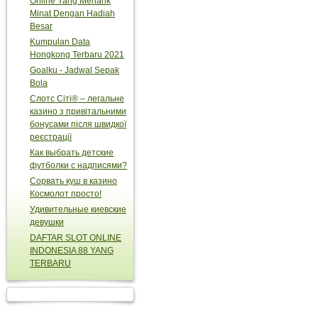
Online Yang Menarik
Minat Dengan Hadiah
Besar
Kumpulan Data
Hongkong Terbaru 2021
Goalku - Jadwal Sepak
Bola
Слотс Сіті® – легальне
казино з привітальними
бонусами після швидкої
реєстрації
Как выбрать детские
футболки с надписями?
Сорвать куш в казино
Космолот просто!
Удивительные киевские
девушки
DAFTAR SLOT ONLINE
INDONESIA 88 YANG
TERBARU