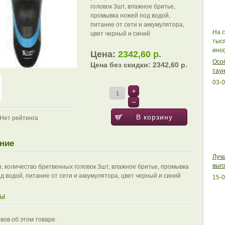
головок 3шт, влажное бритье,
промывка ножей под водой,
питание от сети и аккумулятора,
На 
цвет черный и синий
тыся
иног
Цена:
2342,60 р.
Осо
Цена без скидки:
2342,60 р.
тау
03-
 Нет рейтинга
ние
Луч
выг
, количество бритвенных головок 3шт, влажное бритье, промывка
д водой, питание от сети и аккумулятора, цвет черный и синий
15-
ы
вов об этом товаре.