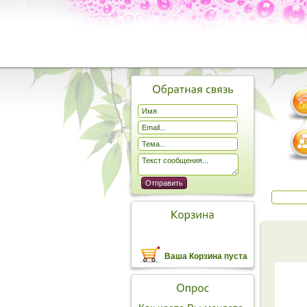
Ваша Корзина пуста