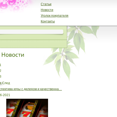
Статьи
Новости
Уголок покупателя
Контакты
1
2
3
д
След
спектива игры с дилером и качественна…
06-2021