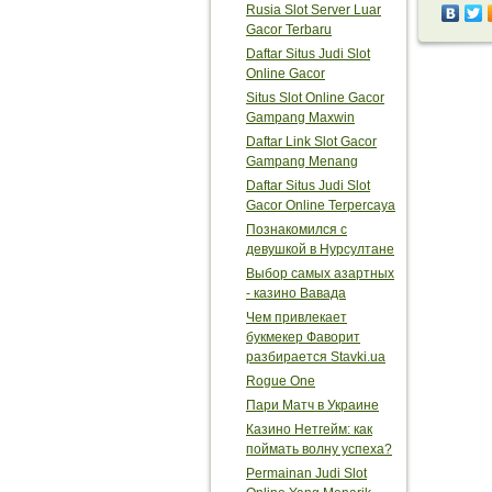
Rusia Slot Server Luar
Gacor Terbaru
Daftar Situs Judi Slot
Online Gacor
Situs Slot Online Gacor
Gampang Maxwin
Daftar Link Slot Gacor
Gampang Menang
Daftar Situs Judi Slot
Gacor Online Terpercaya
Познакомился с
девушкой в Нурсултане
Выбор самых азартных
- казино Вавада
Чем привлекает
букмекер Фаворит
разбирается Stavki.ua
Rogue One
Пари Матч в Украине
Казино Нетгейм: как
поймать волну успеха?
Permainan Judi Slot