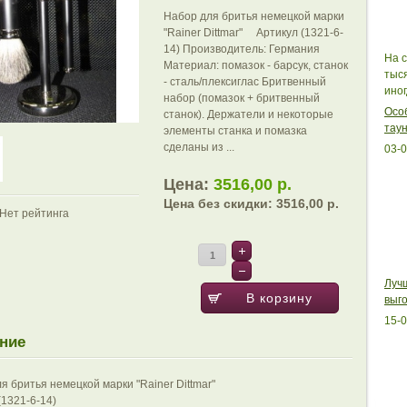
Набор для бритья немецкой марки
"Rainer Dittmar" Артикул (1321-6-
14) Производитель: Германия
На 
Материал: помазок - барсук, станок
тыся
- сталь/плексиглас Бритвенный
иног
набор (помазок + бритвенный
Осо
станок). Держатели и некоторые
тау
элементы станка и помазка
сделаны из ...
03-
Цена:
3516,00 р.
Цена без скидки:
3516,00 р.
 Нет рейтинга
Луч
выг
15-
ние
я бритья немецкой марки "Rainer Dittmar"
(1321-6-14)