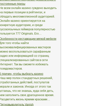
постоянные призы
Не всем онлайн казино суждено выходить
на первые позиции в рейтингах, и
обладать многомиллионной аудиторией.
Онлайн казино ориентируется на
конкретную аудиторию, и среди
русскоязычных геймеров популярностью
пользуется 777 Originals. Его…
Особенности реставрации мягкой мебели
Для того чтобы найти
высококвалифицированных мастеров
можно воспользоваться сарафанным
радио или информацией со страниц
специализированных сайтов в сети
Интернет. Так вы сможете избежать
псевдомастеров.
5 причин, чтобы выбрать казино
Наш мир полон стандартных решений,
отработанных действий, постулатов
морали и законов. Иногда от этого так
устаешь, что не знаешь, куда себя деть,
чем заполнить свое драгоценное время.
Расцветить жизнь яркими красками…
Пятновыводитель Vanish