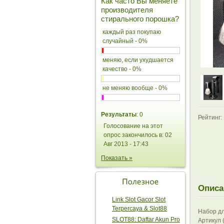
Как часто Вы меняете
производителя
стирального порошка?
каждый раз покупаю
случайный - 0%
меняю, если ухудшается
качество - 0%
не меняю вообще - 0%
Результаты
: 0
Рейтинг:
Голосование на этот
опрос закончилось в: 02
Авг 2013 - 17:43
Показать »
Описа
Link Slot Gacor Slot
Terpercaya & Slot88
Набор дл
SLOT88: Daftar Akun Pro
Артикул 