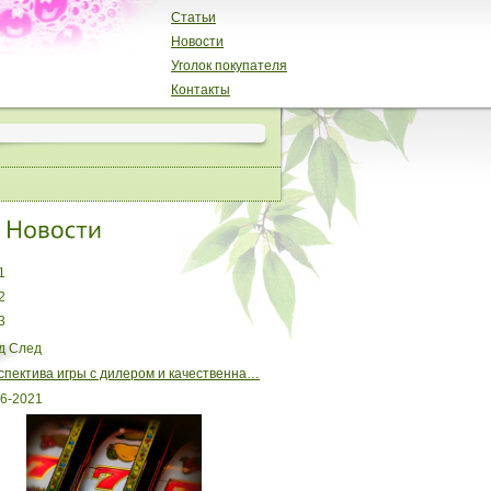
Статьи
Новости
Уголок покупателя
Контакты
1
2
3
д
След
спектива игры с дилером и качественна…
06-2021