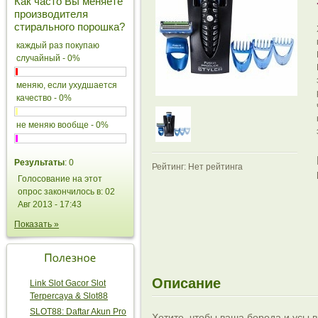
Как часто Вы меняете
производителя
стирального порошка?
каждый раз покупаю
случайный - 0%
меняю, если ухудшается
качество - 0%
не меняю вообще - 0%
Результаты
: 0
Рейтинг: Нет рейтинга
Голосование на этот
опрос закончилось в: 02
Авг 2013 - 17:43
Показать »
Описание
Link Slot Gacor Slot
Terpercaya & Slot88
SLOT88: Daftar Akun Pro
Хотите, чтобы ваша борода и усы 