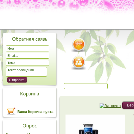
Вер
Ваша Корзина пуста