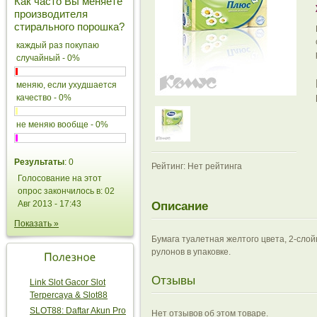
Как часто Вы меняете
производителя
стирального порошка?
каждый раз покупаю
случайный - 0%
меняю, если ухудшается
качество - 0%
не меняю вообще - 0%
Результаты
: 0
Рейтинг: Нет рейтинга
Голосование на этот
опрос закончилось в: 02
Авг 2013 - 17:43
Описание
Показать »
Бумага туалетная желтого цвета, 2-слой
рулонов в упаковке.
Отзывы
Link Slot Gacor Slot
Terpercaya & Slot88
SLOT88: Daftar Akun Pro
Нет отзывов об этом товаре.