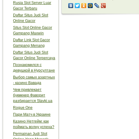
Rusia Slot Server Luar
Gacor Terbaru
Daftar Situs Judi Slot
Online Gacor
Situs Slot Online Gacor
Gampang Maxwin
Daftar Link Slot Gacor
Gampang Menang
Daftar Situs Judi Slot
Gacor Online Terpercaya
Познакомился с
девушкой в Нурсултане
Выбор самых азартных
- казино Вавада
Чем привлекает
букмекер Фаворит
разбирается Stavki.ua
Rogue One
Пари Матч в Украине
Казино Нетгейм: как
поймать волну успеха?
Permainan Judi Slot