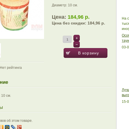
Диаметр: 10 см.
Цена:
184,96 р.
На 
Цена без скидки:
184,96 р.
тыся
иног
Осо
тау
03-
 Нет рейтинга
ние
Луч
выг
 10 см.
15-
ы
вов об этом товаре.