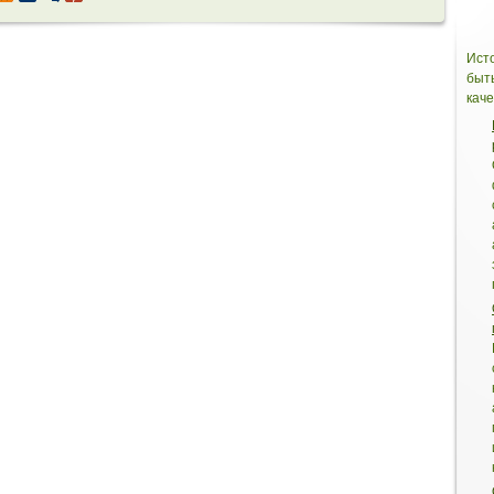
Ист
быть
каче