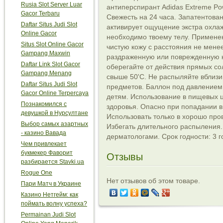
Rusia Slot Server Luar
антиперспирант Adidas Extreme Po
Gacor Terbaru
Свежесть на 24 часа. Запатентова
Daftar Situs Judi Slot
активирует ощущение экстра охлаж
Online Gacor
необходимо твоему телу. Примене
Situs Slot Online Gacor
чистую кожу с расстояния не менее
Gampang Maxwin
раздраженную или поврежденную к
Daftar Link Slot Gacor
оберегайте от действия прямых со
Gampang Menang
свыше 50'С. Не распыляйте вблизи
Daftar Situs Judi Slot
предметов. Баллон под давлением!
Gacor Online Terpercaya
детям. Использование в пищевых ц
Познакомился с
здоровья. Опасно при попадании в
девушкой в Нурсултане
Использовать только в хорошо пр
Выбор самых азартных
Избегать длительного распыления
- казино Вавада
дерматологами. Срок годности: 3 г
Чем привлекает
букмекер Фаворит
Отзывы
разбирается Stavki.ua
Rogue One
Нет отзывов об этом товаре.
Пари Матч в Украине
Казино Нетгейм: как
поймать волну успеха?
Permainan Judi Slot