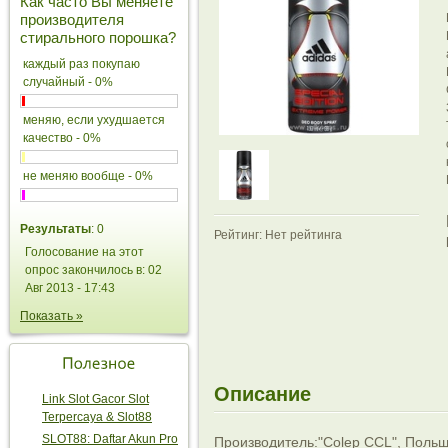
Как часто Вы меняете
производителя
стирального порошка?
каждый раз покупаю
случайный - 0%
меняю, если ухудшается
качество - 0%
не меняю вообще - 0%
Результаты
: 0
Рейтинг: Нет рейтинга
Голосование на этот
опрос закончилось в: 02
Авг 2013 - 17:43
Показать »
Описание
Link Slot Gacor Slot
Terpercaya & Slot88
SLOT88: Daftar Akun Pro
Производитель:"Colep CCL", Польш