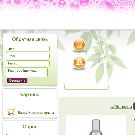
Ваша Корзина пуста