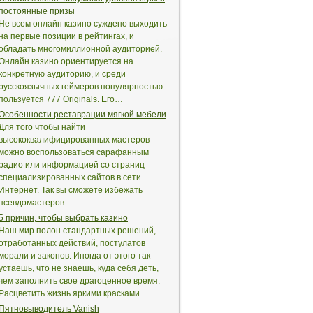
постоянные призы
Не всем онлайн казино суждено выходить
на первые позиции в рейтингах, и
обладать многомиллионной аудиторией.
Онлайн казино ориентируется на
конкретную аудиторию, и среди
русскоязычных геймеров популярностью
пользуется 777 Originals. Его…
Особенности реставрации мягкой мебели
Для того чтобы найти
высококвалифицированных мастеров
можно воспользоваться сарафанным
радио или информацией со страниц
специализированных сайтов в сети
Интернет. Так вы сможете избежать
псевдомастеров.
5 причин, чтобы выбрать казино
Наш мир полон стандартных решений,
отработанных действий, постулатов
морали и законов. Иногда от этого так
устаешь, что не знаешь, куда себя деть,
чем заполнить свое драгоценное время.
Расцветить жизнь яркими красками…
Пятновыводитель Vanish