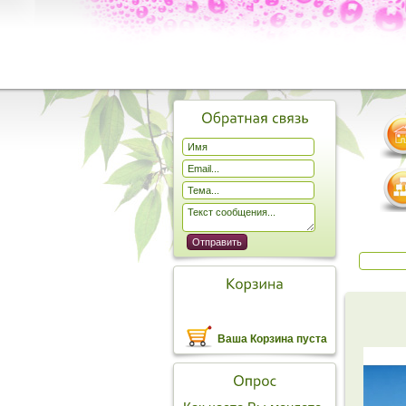
Ваша Корзина пуста