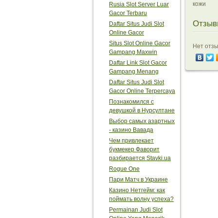
кожи
Rusia Slot Server Luar
Gacor Terbaru
Отзыв
Daftar Situs Judi Slot
Online Gacor
Situs Slot Online Gacor
Нет отзы
Gampang Maxwin
Daftar Link Slot Gacor
Gampang Menang
Daftar Situs Judi Slot
Gacor Online Terpercaya
Познакомился с
девушкой в Нурсултане
Выбор самых азартных
- казино Вавада
Чем привлекает
букмекер Фаворит
разбирается Stavki.ua
Rogue One
Пари Матч в Украине
Казино Нетгейм: как
поймать волну успеха?
Permainan Judi Slot