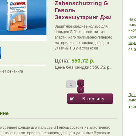
Zehenschutzring G
Геволь
Зехеншутзринг Джи
На 
тыся
Защитное среднее кольцо для
иног
пальцев G Геволь состоит из
эластичного полимерно-гелевого
Осо
материала, не повреждающего
тау
уязвимые В участки кожи
03-
Цена:
550,72 р.
Цена без скидки:
550,72 р.
 Нет рейтинга
Луч
выг
15-
ние
 среднее кольцо для пальцев G Геволь состоит из эластичного
о-гелевого материала, не повреждающего уязвимые В участки