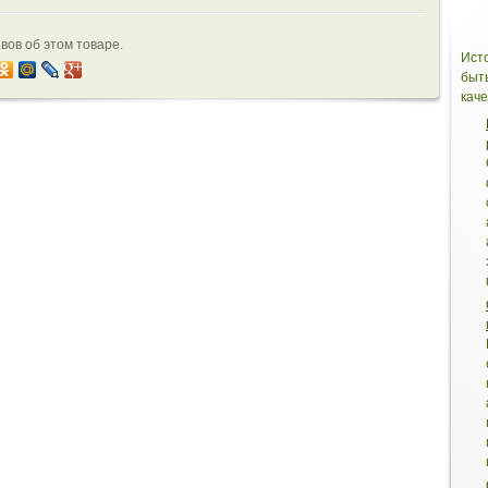
вов об этом товаре.
Ист
быть
каче