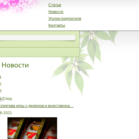
Статьи
Новости
Уголок покупателя
Контакты
1
2
3
д
След
спектива игры с дилером и качественна…
06-2021