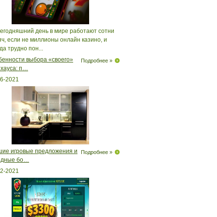
сегодняшний день в мире работают сотни
ч, если не миллионы онлайн казино, и
да трудно пон...
бенности выбора «своего»
Подробнее »
нхауса: п…
06-2021
шие игровые предложения и
Подробнее »
одные бо…
02-2021