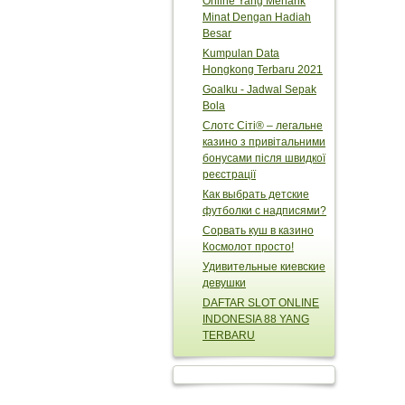
Online Yang Menarik
Minat Dengan Hadiah
Besar
Kumpulan Data
Hongkong Terbaru 2021
Goalku - Jadwal Sepak
Bola
Слотс Сіті® – легальне
казино з привітальними
бонусами після швидкої
реєстрації
Как выбрать детские
футболки с надписями?
Сорвать куш в казино
Космолот просто!
Удивительные киевские
девушки
DAFTAR SLOT ONLINE
INDONESIA 88 YANG
TERBARU