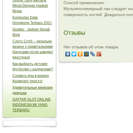
Online Yang Menarik
Способ применения:
Minat Dengan Hadiah
Мультиполимерный лак следует нан
Besar
поверхность ногтей. Дождаться по
Kumpulan Data
Hongkong Terbaru 2021
Goalku - Jadwal Sepak
Отзывы
Bola
Слотс Сіті® – легальне
казино з привітальними
Нет отзывов об этом товаре.
бонусами після швидкої
реєстрації
Как выбрать детские
футболки с надписями?
Сорвать куш в казино
Космолот просто!
Удивительные киевские
девушки
DAFTAR SLOT ONLINE
INDONESIA 88 YANG
TERBARU