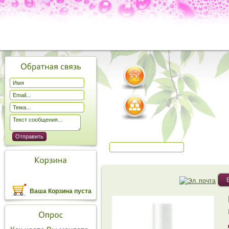
Ваша Корзина пуста