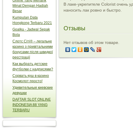
Online Yang Menarik
В лаке-укрепителе Colorist очень 
Minat Dengan Hadiah
наносить лак ровно и быстро.
Besar
Kumpulan Data
Hongkong Terbaru 2021
Отзывы
Goalku - Jadwal Sepak
Bola
Слотс Сіті® – легальне
Нет отзывов об этом товаре.
казино з привітальними
бонусами після швидкої
реєстрації
Как выбрать детские
футболки с надписями?
Сорвать куш в казино
Космолот просто!
Удивительные киевские
девушки
DAFTAR SLOT ONLINE
INDONESIA 88 YANG
TERBARU