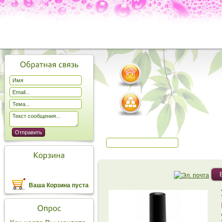
Ваша Корзина пуста