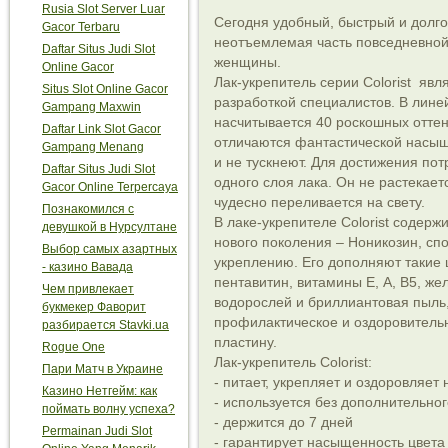
Rusia Slot Server Luar
Сегодня удобный, быстрый и долг
Gacor Terbaru
неотъемлемая часть повседневно
Daftar Situs Judi Slot
женщины.
Online Gacor
Лак-укрепитель серии Colorist яв
Situs Slot Online Gacor
разработкой специалистов. В линей
Gampang Maxwin
насчитывается 40 роскошных оттен
Daftar Link Slot Gacor
отличаются фантастической насыщ
Gampang Menang
и не тускнеют. Для достижения по
Daftar Situs Judi Slot
одного слоя лака. Он не растекает
Gacor Online Terpercaya
чудесно переливается на свету.
Познакомился с
В лаке-укрепителе Colorist содер
девушкой в Нурсултане
нового поколения – Ноникозин, с
Выбор самых азартных
укреплению. Его дополняют такие 
- казино Вавада
пентавитин, витамины Е, А, В5, же
Чем привлекает
водорослей и бриллиантовая пыль
букмекер Фаворит
профилактическое и оздоровительн
разбирается Stavki.ua
пластину.
Rogue One
Лак-укрепитель Colorist:
Пари Матч в Украине
- питает, укрепляет и оздоровляет
Казино Нетгейм: как
- используется без дополнительно
поймать волну успеха?
- держится до 7 дней
Permainan Judi Slot
- гарантирует насыщенность цвета