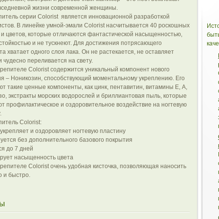
овседневной жизни современной женщины.
питель серии Colorist является инновационной разработкой
стов. В линейке умной-эмали Colorist насчитывается 40 роскошных
Ист
 и цветов, которые отличаются фантастической насыщенностью,
быть
стойкостью и не тускнеют. Для достижения потрясающего
каче
та хватает одного слоя лака. Он не растекается, не оставляет
и чудесно переливается на свету.
крепителе Colorist содержится уникальный компонент нового
я – Ноникозин, способствующий моментальному укреплению. Его
т такие ценные компоненты, как цинк, пентавитин, витамины Е, А,
зо, экстракты морских водорослей и бриллиантовая пыль, которые
т профилактическое и оздоровительное воздействие на ногтевую
.
итель Colorist:
, укрепляет и оздоровляет ногтевую пластину
зуется без дополнительного базового покрытия
ся до 7 дней
ирует насыщенность цвета
крепителе Colorist очень удобная кисточка, позволяющая наносить
о и быстро.
ы