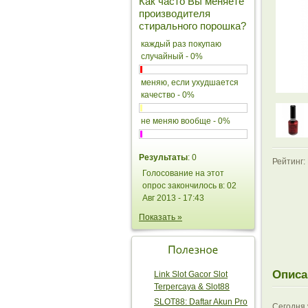
Как часто Вы меняете
производителя
стирального порошка?
каждый раз покупаю
случайный - 0%
меняю, если ухудшается
качество - 0%
не меняю вообще - 0%
Результаты
: 0
Рейтинг:
Голосование на этот
опрос закончилось в: 02
Авг 2013 - 17:43
Показать »
Описа
Link Slot Gacor Slot
Terpercaya & Slot88
SLOT88: Daftar Akun Pro
Сегодня 