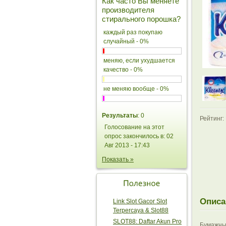
Как часто Вы меняете
производителя
стирального порошка?
каждый раз покупаю
случайный - 0%
меняю, если ухудшается
качество - 0%
не меняю вообще - 0%
Результаты
: 0
Рейтинг:
Голосование на этот
опрос закончилось в: 02
Авг 2013 - 17:43
Показать »
Описа
Link Slot Gacor Slot
Terpercaya & Slot88
SLOT88: Daftar Akun Pro
Бумажные