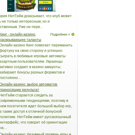
ория НетГейм доказывает, что клуб может
 не только интересным, но и
ственным. Уже не перв...
Кинг - онлайн казино,
Подробнее »
раскрывающее таланты
Онлайн казино Кинг помогает переманить
фортуну на свою сторону и успешно
сыграть в любимые игровые автоматы
азартным пользователям. Украинцы
активно создают в казино аккаунты,
забирают бонусы разных форматов и
постоянно…
Онлайн казино: выбор автоматов,
приносящие результат
НетГейм старается следить за
современными тенденциями, поэтому в
нем посетителя ждет большой выбор игр,
а также доступ к отличной бонусной
политике. НетГейм имеет русскоязычный
интерфейс, что говорит об ориентации
на…
Онлайн казино: безумный уровень игры и