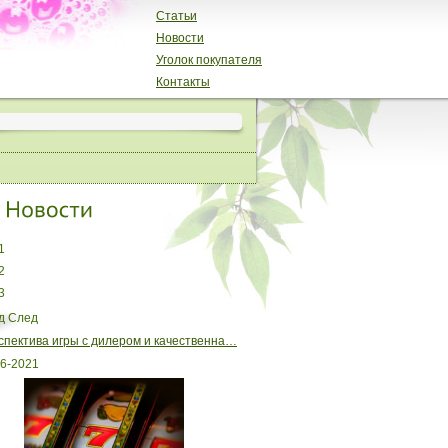
Статьи
Новости
Уголок покупателя
Контакты
1
2
3
д
След
спектива игры с дилером и качественна…
06-2021