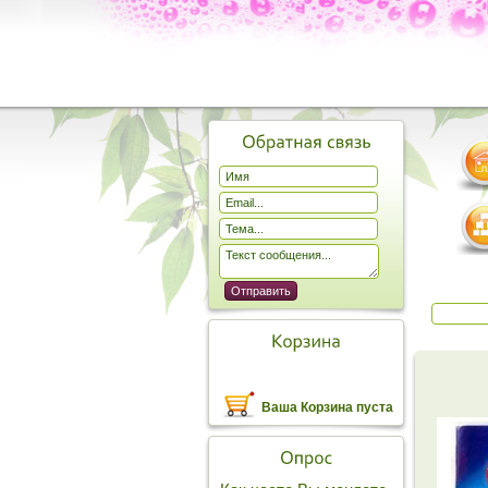
Ваша Корзина пуста