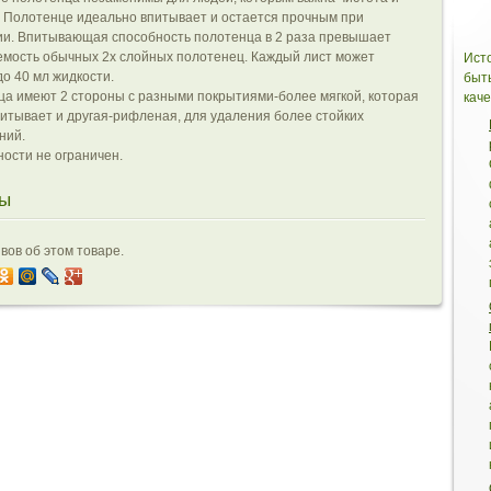
 Полотенце идеально впитывает и остается прочным при
и. Впитывающая способность полотенца в 2 раза превышает
мость обычных 2х слойных полотенец. Каждый лист может
Ист
до 40 мл жидкости.
быть
а имеют 2 стороны с разными покрытиями-более мягкой, которая
каче
итывает и другая-рифленая, для удаления более стойких
ний.
ности не ограничен.
ы
вов об этом товаре.