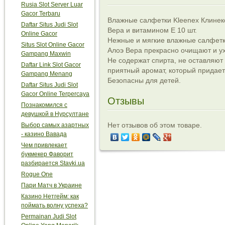
Rusia Slot Server Luar
Gacor Terbaru
Влажные салфетки Kleenex Клинек
Daftar Situs Judi Slot
Вера и витамином Е 10 шт.
Online Gacor
Нежные и мягкие влажные салфетки
Situs Slot Online Gacor
Алоэ Вера прекрасно очищают и ух
Gampang Maxwin
Не содержат спирта, не оставляют 
Daftar Link Slot Gacor
приятный аромат, который придае
Gampang Menang
Безопасны для детей.
Daftar Situs Judi Slot
Gacor Online Terpercaya
Отзывы
Познакомился с
девушкой в Нурсултане
Нет отзывов об этом товаре.
Выбор самых азартных
- казино Вавада
Чем привлекает
букмекер Фаворит
разбирается Stavki.ua
Rogue One
Пари Матч в Украине
Казино Нетгейм: как
поймать волну успеха?
Permainan Judi Slot