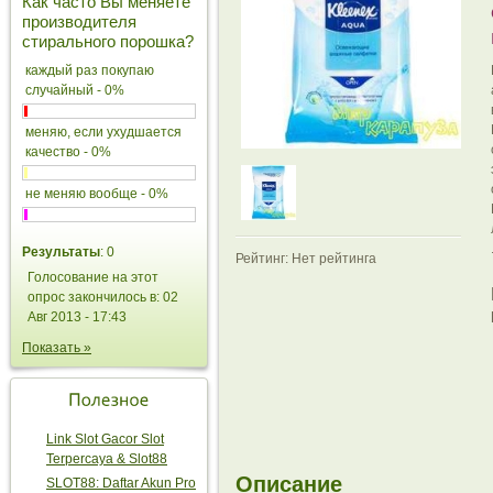
Как часто Вы меняете
производителя
стирального порошка?
каждый раз покупаю
случайный - 0%
меняю, если ухудшается
качество - 0%
не меняю вообще - 0%
Результаты
: 0
Рейтинг: Нет рейтинга
Голосование на этот
опрос закончилось в: 02
Авг 2013 - 17:43
Показать »
Link Slot Gacor Slot
Terpercaya & Slot88
Описание
SLOT88: Daftar Akun Pro